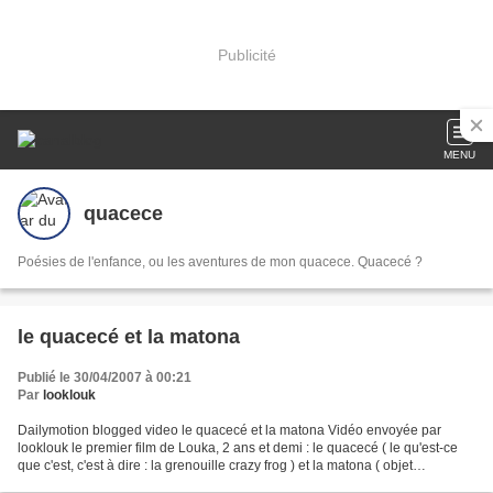
Publicité
MENU
quacece
Poésies de l'enfance, ou les aventures de mon quacece. Quacecé ?
le quacecé et la matona
Publié le 30/04/2007 à 00:21
Par
looklouk
Dailymotion blogged video le quacecé et la matona Vidéo envoyée par
looklouk le premier film de Louka, 2 ans et demi : le quacecé ( le qu'est-ce
que c'est, c'est à dire : la grenouille crazy frog ) et la matona ( objet
innommable, le truc, le bidule,...