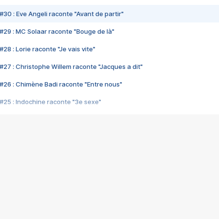
#30 : Eve Angeli raconte "Avant de partir"
#29 : MC Solaar raconte "Bouge de là"
28 : Lorie raconte "Je vais vite"
#27 : Christophe Willem raconte "Jacques a dit"
#26 : Chimène Badi raconte "Entre nous"
#25 : Indochine raconte "3e sexe"
#24 : Zaho raconte "C'est chelou"
#23 : Patrick Bruel raconte "Au café des délices"
#22 : Kyo raconte "Le chemin"
#21 : Nolwenn Leroy raconte "Cassé"
#20 : Patrick Hernandez raconte "Born to be alive"
#19 : Lorie raconte "Près de moi"