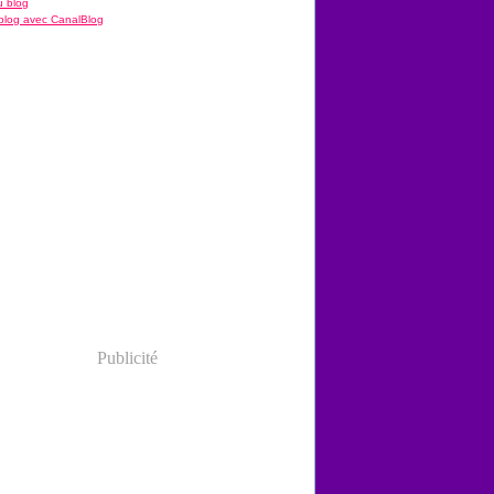
u blog
blog avec CanalBlog
Publicité