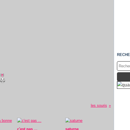
RECHE
 [
#
]
les souris
c'est pas ...
saturne