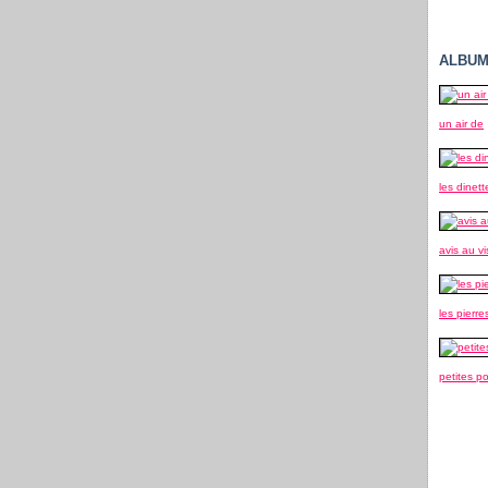
ALBUM
un air de
les dinett
avis au vi
les pierre
petites p