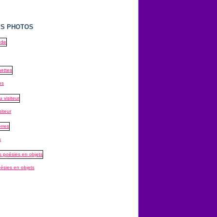
S PHOTOS
es
siteur
s
oésies en objets