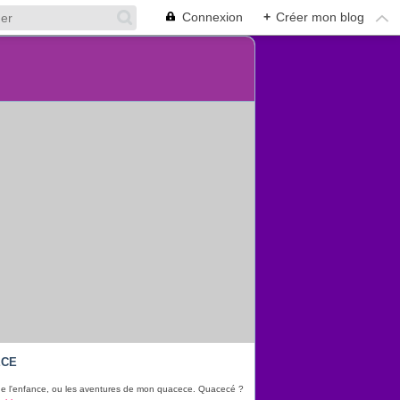
Connexion
+
Créer mon blog
ECE
e l'enfance, ou les aventures de mon quacece. Quacecé ?