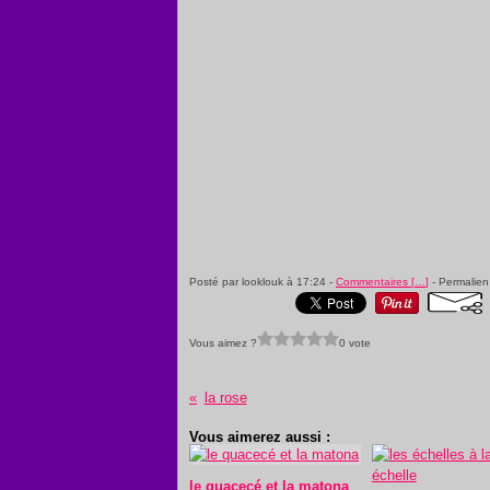
Posté par looklouk à 17:24 -
Commentaires [
…
]
- Permalien
Vous aimez ?
0 vote
la rose
Vous aimerez aussi :
le quacecé et la matona