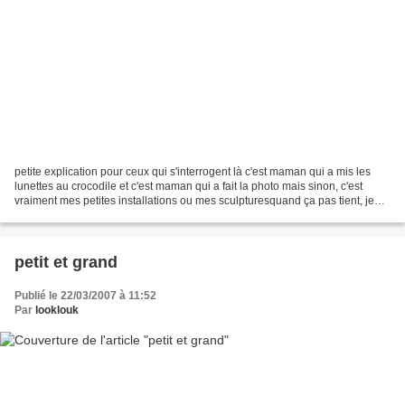
petite explication pour ceux qui s'interrogent là c'est maman qui a mis les
lunettes au crocodile et c'est maman qui a fait la photo mais sinon, c'est
vraiment mes petites installations ou mes sculpturesquand ça pas tient, je
demande le cotch à mon papa,...
petit et grand
Publié le 22/03/2007 à 11:52
Par
looklouk