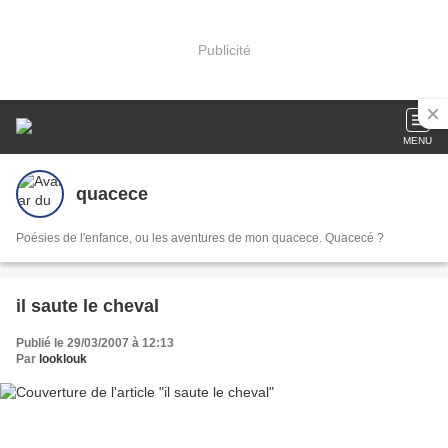
Publicité
MENU
quacece
Poésies de l'enfance, ou les aventures de mon quacece. Quacecé ?
il saute le cheval
Publié le 29/03/2007 à 12:13
Par
looklouk