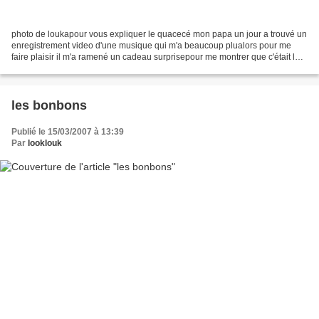
photo de loukapour vous expliquer le quacecé mon papa un jour a trouvé un
enregistrement video d'une musique qui m'a beaucoup plualors pour me
faire plaisir il m'a ramené un cadeau surprisepour me montrer que c'était la
grenouille du film il me disait...
les bonbons
Publié le 15/03/2007 à 13:39
Par
looklouk