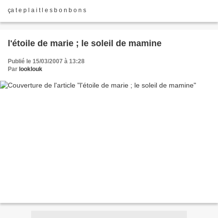
ça t e p l a i t l e s b o n b o n s
l'étoile de marie ; le soleil de mamine
Publié le 15/03/2007 à 13:28
Par
looklouk