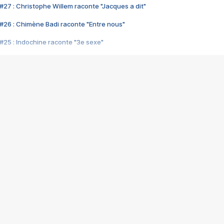
#27 : Christophe Willem raconte "Jacques a dit"
#26 : Chimène Badi raconte "Entre nous"
#25 : Indochine raconte "3e sexe"
#24 : Zaho raconte "C'est chelou"
#23 : Patrick Bruel raconte "Au café des délices"
#22 : Kyo raconte "Le chemin"
#21 : Nolwenn Leroy raconte "Cassé"
#20 : Patrick Hernandez raconte "Born to be alive"
#19 : Lorie raconte "Près de moi"
#18 : Michael Jones raconte "A nos actes manqués" (avec Jean-Jacque
#17 : Khaled raconte "Aïcha"
#16 : Corneille raconte "Parce qu'on vient de loin"
#15 : Indochine raconte "L'aventurier"