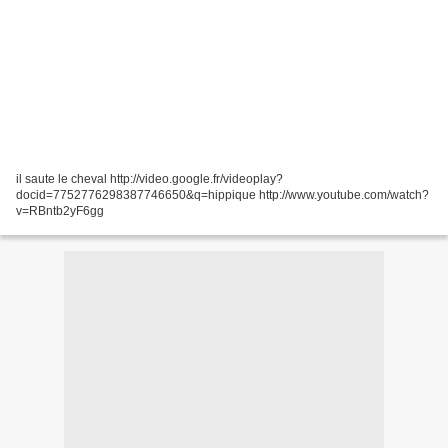
il saute le cheval http://video.google.fr/videoplay?
docid=7752776298387746650&q=hippique http://www.youtube.com/watch?
v=RBntb2yF6gg